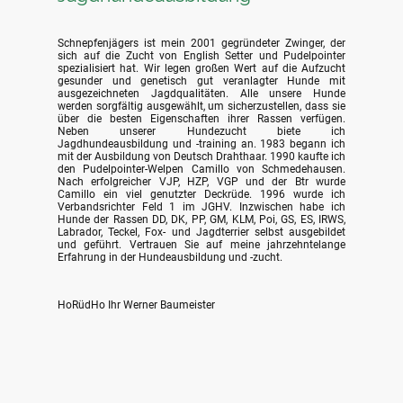
Schnepfenjägers ist mein 2001 gegründeter Zwinger, der
sich auf die Zucht von English Setter und Pudelpointer
spezialisiert hat. Wir legen großen Wert auf die Aufzucht
gesunder und genetisch gut veranlagter Hunde mit
ausgezeichneten Jagdqualitäten. Alle unsere Hunde
werden sorgfältig ausgewählt, um sicherzustellen, dass sie
über die besten Eigenschaften ihrer Rassen verfügen.
Neben unserer Hundezucht biete ich
Jagdhundeausbildung und -training an. 1983 begann ich
mit der Ausbildung von Deutsch Drahthaar. 1990 kaufte ich
den Pudelpointer-Welpen Camillo von Schmedehausen.
Nach erfolgreicher VJP, HZP, VGP und der Btr wurde
Camillo ein viel genutzter Deckrüde. 1996 wurde ich
Verbandsrichter Feld 1 im JGHV. Inzwischen habe ich
Hunde der Rassen DD, DK, PP, GM, KLM, Poi, GS, ES, IRWS,
Labrador, Teckel, Fox- und Jagdterrier selbst ausgebildet
und geführt. Vertrauen Sie auf meine jahrzehntelange
Erfahrung in der Hundeausbildung und -zucht.
HoRüdHo Ihr Werner Baumeister